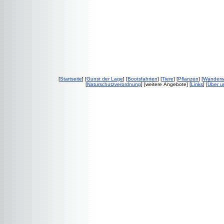
[
Startseite
] [
Gunst der Lage
] [
Bootsfahrten
] [
Tiere
] [
Pflanzen
] [
Wander
[
Naturschutzverordnung
] [weitere Angebote] [
Links
] [
Über u