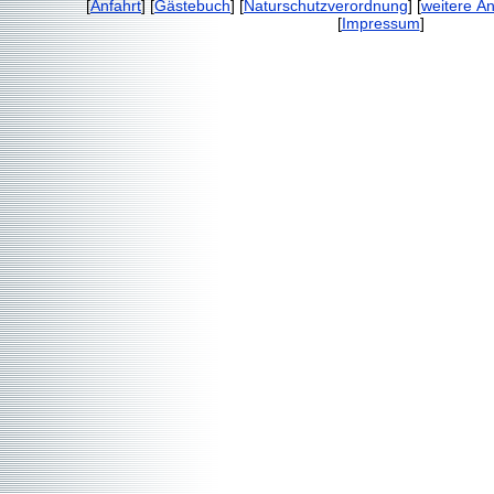
[
Anfahrt
] [
Gästebuch
] [
Naturschutzverordnung
] [
weitere A
[
Impressum
]