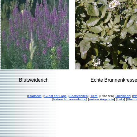
Blutweiderich
Echte Brunnenkress
[
Startseite
] [
Gunst der Lage
] [
Bootsfahrten
] [
Tiere
] [Pflanzen] [
Orchideen
] [
Wa
[
Naturschutzverordnung
] [
weitere Angebote
] [
Links
] [
Über u