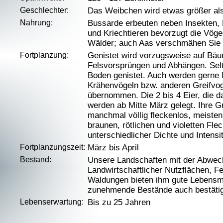
Geschlechter:
Das Weibchen wird etwas größer a
Nahrung:
Bussarde erbeuten neben Insekten, 
und Kriechtieren bevorzugt die Vöge
Wälder; auch Aas verschmähen Sie 
Fortplanzung:
Genistet wird vorzugsweise auf Bäu
Felsvorsprüngen und Abhängen. Selt
Boden genistet. Auch werden gerne 
Krähenvögeln bzw. anderen Greifvog
übernommen. Die 2 bis 4 Eier, die 
werden ab Mitte März gelegt. Ihre Gr
manchmal völlig fleckenlos, meisten
braunen, rötlichen und violetten Flec
unterschiedlicher Dichte und Intensi
Fortplanzungszeit:
März bis April
Bestand:
Unsere Landschaften mit der Abwec
Landwirtschaftlicher Nutzflächen, F
Waldungen bieten ihm gute Lebensm
zunehmende Bestände auch bestäti
Lebenserwartung:
Bis zu 25 Jahren