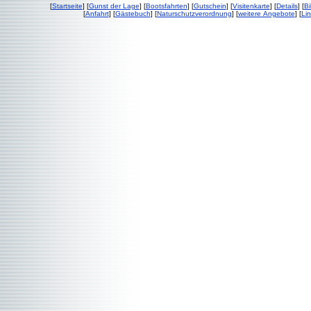
[
Startseite
] [
Gunst der Lage
] [
Bootsfahrten
] [
Gutschein
] [
Visitenkarte
] [
Details
] [
Bi
[
Anfahrt
] [
Gästebuch
] [
Naturschutzverordnung
] [
weitere Angebote
] [
Lin