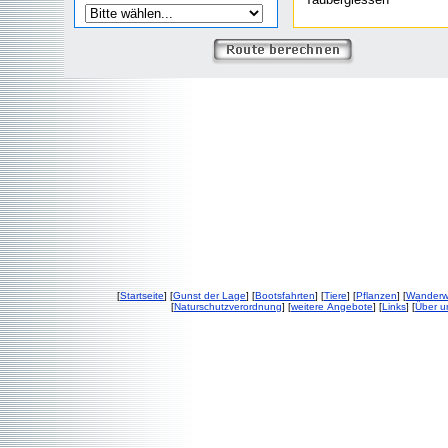
[
Startseite
] [
Gunst der Lage
] [
Bootsfahrten
] [
Tiere
] [
Pflanzen
] [
Wander
[
Naturschutzverordnung
] [
weitere Angebote
] [
Links
] [
Über u